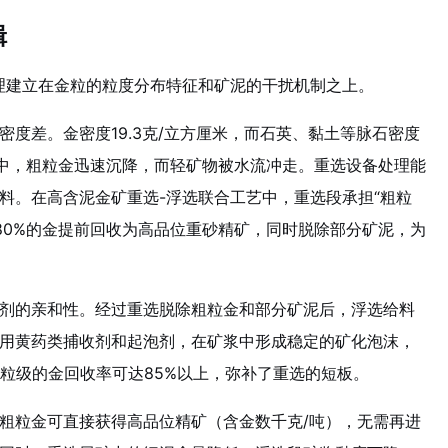
辑
理建立在金粒的粒度分布特征和矿泥的干扰机制之上。
密度差。金密度19.3克/立方厘米，而石英、黏土等脉石密度
重力场中，粗粒金迅速沉降，而轻矿物被水流冲走。重选设备处理能
料。在高含泥金矿重选-浮选联合工艺中，重选段承担“粗粒
%-80%的金提前回收为高品位重砂精矿，同时脱除部分矿泥，为
剂的亲和性。经过重选脱除粗粒金和部分矿泥后，浮选给料
用黄药类捕收剂和起泡剂，在矿浆中形成稳定的矿化泡沫，
毫米粒级的金回收率可达85%以上，弥补了重选的短板。
粗粒金可直接获得高品位精矿（含金数千克/吨），无需再进