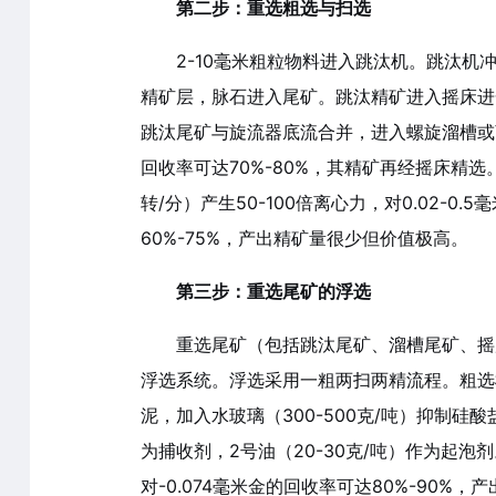
第二步：重选粗选与扫选
2-10毫米粗粒物料进入跳汰机。跳汰机冲程
精矿层，脉石进入尾矿。跳汰精矿进入摇床进一
跳汰尾矿与旋流器底流合并，进入螺旋溜槽或离
回收率可达70%-80%，其精矿再经摇床精选
转/分）产生50-100倍离心力，对0.02-
60%-75%，产出精矿量很少但价值极高。
第三步：重选尾矿的浮选
重选尾矿（包括跳汰尾矿、溜槽尾矿、摇床
浮选系统。浮选采用一粗两扫两精流程。粗选槽加
泥，加入水玻璃（300-500克/吨）抑制硅酸
为捕收剂，2号油（20-30克/吨）作为起
对-0.074毫米金的回收率可达80%-90%，产