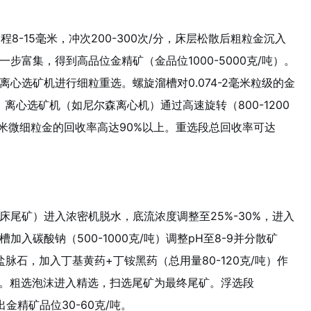
8-15毫米，冲次200-300次/分，床层松散后粗粒金沉入
步富集，得到高品位金精矿（金品位1000-5000克/吨）。
心选矿机进行细粒重选。螺旋溜槽对0.074-2毫米粒级的金
。离心选矿机（如尼尔森离心机）通过高速旋转（800-1200
0.5毫米微细粒金的回收率高达90%以上。重选段总回收率可达
尾矿）进入浓密机脱水，底流浓度调整至25%-30%，进入
入碳酸钠（500-1000克/吨）调整pH至8-9并分散矿
盐脉石，加入丁基黄药+丁铵黑药（总用量80-120克/吨）作
泡剂。粗选泡沫进入精选，扫选尾矿为最终尾矿。浮选段
出金精矿品位30-60克/吨。