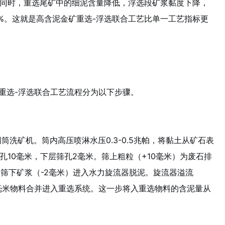
同时，重选尾矿中的细泥含量降低，浮选段矿浆黏度下降，
0%。这就是高含泥金矿重选-浮选联合工艺比单一工艺指标更
的重选-浮选联合工艺流程分为以下步骤。
筒洗矿机。筒内高压喷淋水压0.3-0.5兆帕，将黏土从矿石表
10毫米，下层筛孔2毫米。筛上粗粒（+10毫米）为废石排
；筛下矿浆（-2毫米）进入水力旋流器脱泥。旋流器溢流
10毫米物料合并进入重选系统。这一步将入重选物料的含泥量从