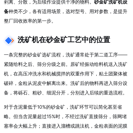
剥离、分散，为后续作业提供干净的物料。
砂金矿洗矿机设
备
种类不少，各有适用场景，选对型号、用对参数，是提升
整厂回收效率的第一步。
洗矿机在砂金矿工艺中的位置
一条完整的砂金矿选矿流程，洗矿通常处于第二道工序——
紧随给料之后、筛分分级之前。原矿经振动给料机送入洗矿
机，在高压冲洗水和机械搅拌的双重作用下，粘土团聚体被
破碎，金粒从泥皮中解离出来。洗矿后的物料再进入筛分设
备，将砾石、粗砂、细泥分开，分别进入后续的重选流程。
对于含泥量低于10%的砂金矿，洗矿环节可以简化甚至省
略。但当含泥量超过15%时，不经过洗矿直接筛分，筛网堵
塞率会大幅上升；直接进入溜槽或跳汰机，金粒表面的泥膜