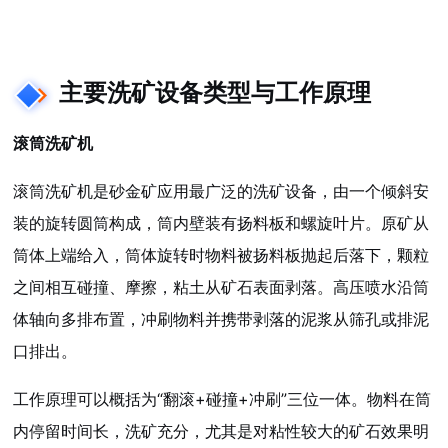
主要洗矿设备类型与工作原理
滚筒洗矿机
滚筒洗矿机是砂金矿应用最广泛的洗矿设备，由一个倾斜安
装的旋转圆筒构成，筒内壁装有扬料板和螺旋叶片。原矿从
筒体上端给入，筒体旋转时物料被扬料板抛起后落下，颗粒
之间相互碰撞、摩擦，粘土从矿石表面剥落。高压喷水沿筒
体轴向多排布置，冲刷物料并携带剥落的泥浆从筛孔或排泥
口排出。
工作原理可以概括为“翻滚+碰撞+冲刷”三位一体。物料在筒
内停留时间长，洗矿充分，尤其是对粘性较大的矿石效果明