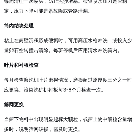
每周清理一次喷头，防止泥沙堵塞。检查喷水压力是否稳
定，压力下降可能是泵故障或管路泄漏。
筒内结块处理
粘土在筒壁沉积形成硬垢时，可用高压水枪冲洗，或投入少
量卵石空转撞击清除。每班停机后应用清水冲洗筒内。
叶片和衬板检查
每月检查擦洗机叶片磨损情况，磨损超过原厚度三分之一时
应更换。滚筒洗矿机衬板每3-6个月检查一次。
筛网更换
当筛下物料中出现明显超标大颗粒，或筛上物中细粒含量增
多时，说明筛网破损，需及时更换。