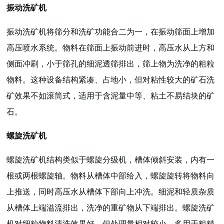
振动洗矿机
振动洗矿机将筛分和洗矿功能合二为一，在振动筛面上增加
高压喷水系统。物料在筛面上振动前进时，高压水从上方和
侧面冲刷，小于筛孔的细泥透筛排出，筛上物为洗净的粗粒
物料。这种设备结构紧凑、占地小，但对粘性较大的矿石洗
矿效果不如滚筒式，适用于含泥量中等、粘土不易结块的矿
石。
螺旋洗矿机
螺旋洗矿机结构类似于螺旋分级机，槽体倾斜安装，内有一
根或两根螺旋轴。物料从槽体中部给入，螺旋旋转将物料向
上推送，同时高压水从槽体下部向上冲洗。细泥和轻质杂质
从槽体上端溢流排出，洗净的重矿物从下端排出。螺旋洗矿
机对细粒物料清洗效果好，但处理量相对较小，多用于粗精