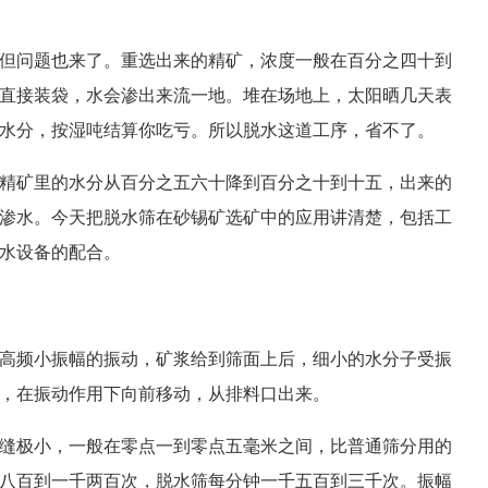
但问题也来了。重选出来的精矿，浓度一般在百分之四十到
直接装袋，水会渗出来流一地。堆在场地上，太阳晒几天表
水分，按湿吨结算你吃亏。所以脱水这道工序，省不了。
精矿里的水分从百分之五六十降到百分之十到十五，出来的
渗水。今天把脱水筛在砂锡矿选矿中的应用讲清楚，包括工
水设备的配合。
高频小振幅的振动，矿浆给到筛面上后，细小的水分子受振
，在振动作用下向前移动，从排料口出来。
缝极小，一般在零点一到零点五毫米之间，比普通筛分用的
八百到一千两百次，脱水筛每分钟一千五百到三千次。振幅